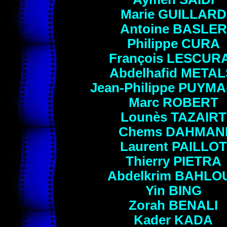
Marie
GUILLARD
Antoine
BASLER
Philippe
CURA
François
LESCUR
Abdelhafid
METAL
Jean-Philippe
PUYMA
Marc
ROBERT
Lounès
TAZAIRT
Chems
DAHMAN
Laurent
PAILLOT
Thierry
PIETRA
Abdelkrim
BAHLO
Yin
BING
Zorah
BENALI
Kader
KADA