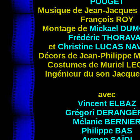
POUGET
Musique de Jean-Jacques
François
ROY
Montage de
Mickael
DUM
Frédéric
THORAV
et
Christine
LUCAS
NA
Décors de Jean-Philippe
M
Costumes de Muriel
LE
Ingénieur du son Jacqu
avec
Vincent
ELBAZ
Grégori
DERANGÈ
Mélanie
BERNIE
Philippe
BAS
Aymen
SAÏDI