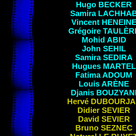
Hugo
BECKER
Samira
LACHHA
Vincent
HENEIN
Grégoire
TAULÈR
Mohid
ABID
John
SEHIL
Samira
SEDIRA
Hugues
MARTEL
Fatima
ADOUM
Louis
ARÈNE
Djanis
BOUZYAN
Hervé
DUBOURJA
Didier
SEVIER
David
SEVIER
Bruno
SEZNEC