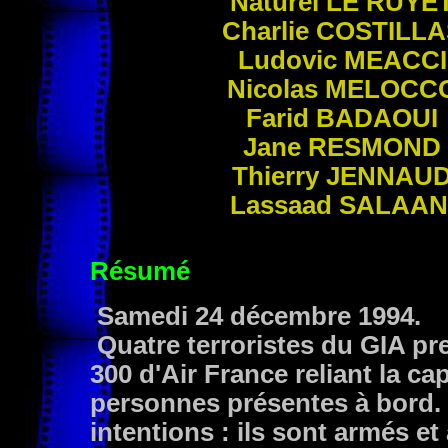
Naturel
LE RUYE
Charlie
COSTILLA
Ludovic
MEACCI
Nicolas
MELOCC
Farid
BADAOUI
Jane
RESMOND
Thierry
JENNAU
Lassaad
SALAAN
Résumé
Samedi 24 décembre 1994.
Quatre terroristes du GIA pre
300 d'Air France reliant la cap
personnes présentes à bord.
intentions : ils sont armés 