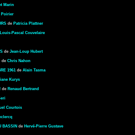
et Marin
Poirier
URS
de
Patricia Plattner
Louis-Pascal Couvelaire
ES
de
Jean-Loup Hubert
S
de
Chris Nahon
BRE 1961
de
Alain Tasma
iane Kurys
!
de
Renaud Bertrand
eri
uel Courtois
eclercq
 BASSIN
de
Hervé-Pierre Gustave