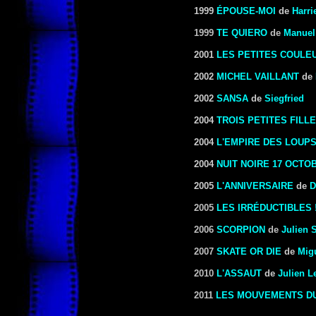
1999
ÉPOUSE-MOI
de
Harri
1999
TE QUIERO
de
Manuel 
2001
LES PETITES COULE
2002
MICHEL VAILLANT
de
2002
SANSA
de
Siegfried
2004
TROIS PETITES FILL
2004
L'EMPIRE DES LOUP
2004
NUIT NOIRE 17 OCTO
2005
L'ANNIVERSAIRE
de
D
2005
LES IRRÉDUCTIBLES 
2006
SCORPION
de
Julien S
2007
SKATE OR DIE
de
Mig
2010
L'ASSAUT
de
Julien L
2011
LES MOUVEMENTS DU