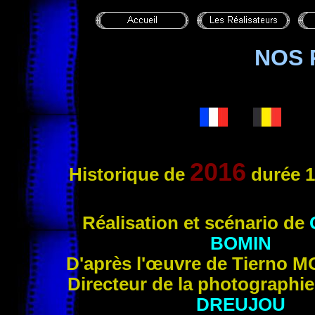
NOS 
2016
Historique
de
durée 1
Réal
isation et scénario de
BOMIN
D'après l'œuvre de Tierno
M
Directeur de la photographi
DREUJOU