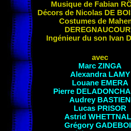
Musique de Fabian
R
Décors de Nicolas
DE BO
Costumes de Mahem
DEREGNAUCOUR
Ingénieur du son Ivan
avec
Marc
ZINGA
Alexandra
LAMY
Louane
EMERA
Pierre
DELADONCHA
Audrey
BASTIEN
Lucas
PRISOR
Astrid
WHETTNAL
Grégory
GADEBOI