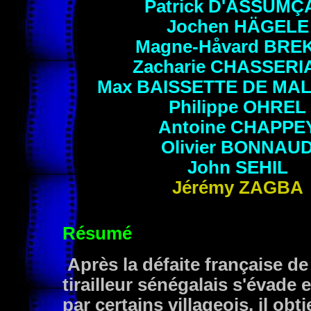
Patrick
D'ASSUMÇ
Jochen
HÄGELE
Magne-Håvard
BRE
Zacharie
CHASSERI
Max
BAISSETTE DE MA
Philippe
OHREL
Antoine
CHAPPE
Olivier
BONNAU
John
SEHIL
Jérémy
ZAGBA
Résumé
Après la défaite française de
tirailleur sénégalais s'évade
par certains villageois, il obt