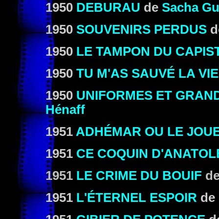
1950
DEBURAU
de
Sacha Gu
1950
SOUVENIRS PERDUS
d
1950
LE TAMPON DU CAPIS
1950
TU M'AS SAUVÉ LA VIE
1950
UNIFORMES ET GRAN
Hénaff
1951
ADHÉMAR OU LE JOUE
1951
CE COQUIN D'ANATOL
1951
LE CRIME DU BOUIF
d
1951
L'ÉTERNEL ESPOIR
de