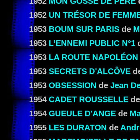
1952
MON GOSSE DE PÈRE
1952
UN TRÉSOR DE FEMM
1953
BOUM SUR PARIS
de
M
1953
L’ENNEMI PUBLIC N°1
1953
LA ROUTE NAPOLÉON
1953
SECRETS D'ALCÔVE
d
1953
OBSESSION
de
Jean D
1954
CADET ROUSSELLE
d
1954
GUEULE D'ANGE
de
Ma
1955
LES DURATON
de
Andr