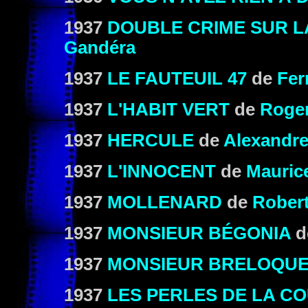
1937
DOUBLE CRIME SUR L
Gandéra
1937
LE FAUTEUIL 47
de
Fer
1937
L'HABIT VERT
de
Roger
1937
HERCULE
de
Alexandr
1937
L'INNOCENT
de
Mauri
1937
MOLLENARD
de
Rober
1937
MONSIEUR BÉGONIA
d
1937
MONSIEUR BRELOQUE
1937
LES PERLES DE LA C