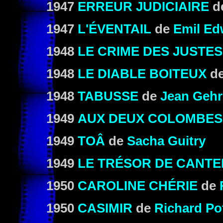
1947
ERREUR JUDICIAIRE
d
1947
L'ÉVENTAIL
de
Emil Ed
1948
LE CRIME DES JUSTES
1948
LE DIABLE BOITEUX
d
1948
TABUSSE
de
Jean Gehr
1949
AUX DEUX COLOMBES
1949
TOÂ
de
Sacha Guitry
1949
LE TRÉSOR DE CANT
1950
CAROLINE CHÉRIE
de
1950
CASIMIR
de
Richard Pot