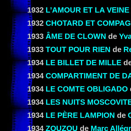
1932
L’AMOUR ET LA VEINE
1932
CHOTARD ET COMPAG
1933
ÂME DE CLOWN
de
Yv
1933
TOUT POUR RIEN
de
R
1934
LE BILLET DE MILLE
d
1934
COMPARTIMENT DE D
1934
LE COMTE OBLIGADO
1934
LES NUITS MOSCOVIT
1934
LE PÈRE LAMPION
de
1934
ZOUZOU
de
Marc Allégr