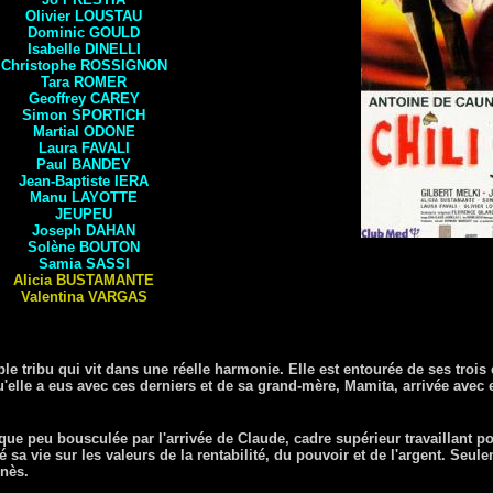
Olivier
LOUSTAU
Dominic
GOULD
Isabelle
DINELLI
Christophe
ROSSIGNON
Tara
ROMER
Geoffrey
CAREY
Simon
SPORTICH
Martial
ODONE
Laura
FAVALI
Paul
BANDEY
Jean-Baptiste
IERA
Manu
LAYOTTE
JEUPEU
Joseph
DAHAN
Solène
BOUTON
Samia
SASSI
Alicia
BUSTAMANTE
Valentina
VARGAS
ble tribu qui vit dans une réelle harmonie. Elle est entourée de ses trois 
'elle a eus avec ces derniers et de sa grand-mère, Mamita, arrivée avec el
ue peu bousculée par l'arrivée de Claude, cadre supérieur travaillant p
sa vie sur les valeurs de la rentabilité, du pouvoir et de l'argent. Seule
nès.