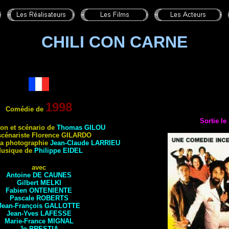
CHILI CON CARNE
1998
Comédie de
Sortie le
ion et scénario de
Thomas
GILOU
scénariste
Florence
GILARDO
 la photographie
Jean-Claude
LARRIEU
usique de
Philippe EIDEL
avec
Antoine
DE CAUNES
Gilbert
MELKI
Fabien
ONTENIENTE
Pascale ROBERTS
Jean-François
GALLOTTE
Jean-Yves
LAFESSE
Marie-France
MIGNAL
Jo
PRESTIA