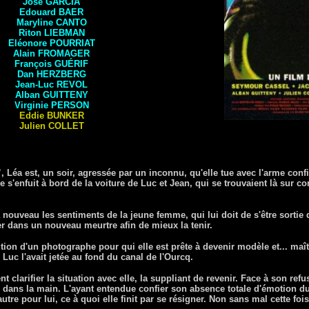
José GARCIA
Edouard
BAER
Maryline CANTO
Riton LIEBMAN
Eléonore
POURRIAT
Alain FROMAGER
François GUÉRIF
Dan
HERZBERG
Jean-Luc
REVOL
Alban GUITTENY
Virginie
PERSON
Eddie BUNKER
Julien COLLET
, Léa est, un soir, agressée par un inconnu, qu'elle tue avec l'arme conf
 s'enfuit à bord de la voiture de Luc et Jean, qui se trouvaient là sur
à nouveau les sentiments de la jeune femme, qui lui doit de s'être sortie
er dans un nouveau meurtre afin de mieux la tenir.
ion d'un photographe pour qui elle est prête à devenir modèle et... maî
 Luc l'avait jetée au fond du canal de l'Ourcq.
clarifier la situation avec elle, la suppliant de revenir. Face à son refu
e dans la main. L'ayant entendue confier son absence totale d'émotion d
utre pour lui, ce à quoi elle finit par se résigner. Non sans mal cette fois