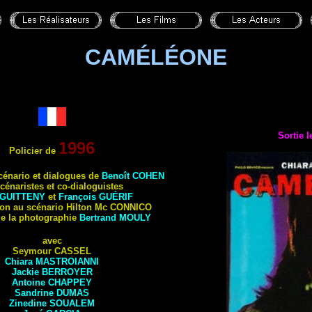
CAMÉLÉONE
Sortie l
1996
Policier de
scénario et dialogues de
Benoît COHEN
cénaristes et co-dialoguistes
 GUITTENY
et
François GUÉRIF
ion au scénario Hilton Mc CONNICO
de la photographie
Bertrand MOULY
avec
Seymour CASSEL
Chiara MASTROIANNI
Jackie BERROYER
Antoine CHAPPEY
Sandrine DUMAS
Zinedine SOUALEM