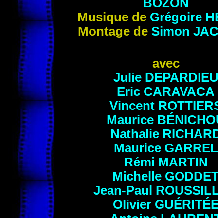
BOZON
Musique de
Grégoire
H
Montage de
Simon
JA
avec
Julie
DEPARDIE
Eric
CARAVACA
Vincent
ROTTIER
Maurice
BÉNICHO
Nathalie
RICHAR
Maurice
GARREL
Rémi
MARTIN
Michelle
GODDE
Jean-Paul
ROUSSIL
Olivier
GUÉRITÉ