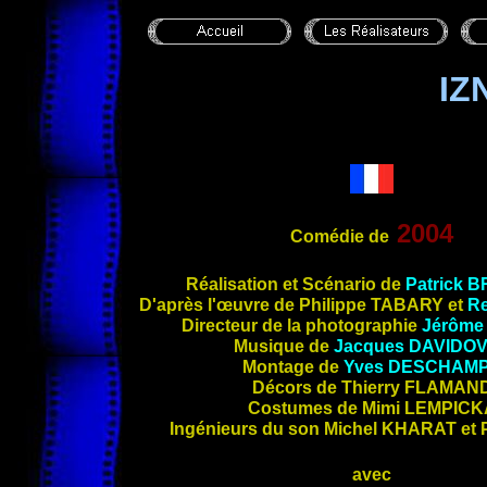
IZ
2004
Comédie de
Réalisation et Scénario de
Patrick
B
D'après l'œuvre de Philippe
TABARY
et
R
Directeur de la photographie
Jérôm
Musique de
Jacques
DAVIDOV
Montage de
Yves
DESCHAM
Décors de Thierry
FLAMAN
Costumes de Mimi
LEMPICK
Ingénieurs du son Michel
KHARAT
et 
avec