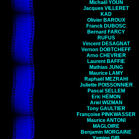
Michaël
YOUN
Jacques
VILLERET
KAD
Olivier
BAROUX
Franck
DUBOSC
Bernard
FARCY
RUFUS
Vincent
DESAGNAT
Vernon
DOBTCHEFF
Arno
CHEVRIER
Laurent BAFFIE
Mathias JUNG
Maurice
LAMY
Raphaël
MEZRAHI
Juliette
POISSONNIER
Pascal
SELLEM
Eric
HÉMON
Ariel
WIZMAN
Tony
GAULTIER
Françoise
PINKWASSER
Maurice
ANTONI
MAGLOIRE
Benjamin
MORGAINE
Yamine
DIB