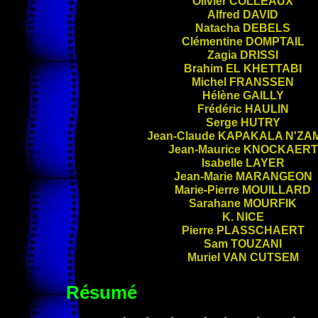
Olivier
COLLEAUX
Alfred
DAVID
Natacha
DEBELS
Clémentine
DOMPTAIL
Zagia
DRISSI
Brahim
EL KHETTABI
Michel
FRANSSEN
Hélène
GAILLY
Frédéric
HAULIN
Serge
HUTRY
Jean-Claude
KAPAKALA N'ZA
Jean-Maurice
KNOCKAERT
Isabelle
LAYER
Jean-Marie
MARANGEON
Marie-Pierre
MOUILLARD
Sarahane
MOURFIK
K.
NICE
Pierre
PLASSCHAERT
Sam
TOUZANI
Muriel
VAN CUTSEM
Résumé