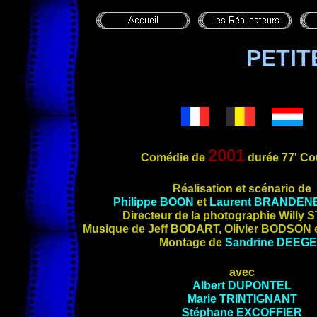
PETIT
2001
Comédie de
durée
77'
Cou
Réalisation et scénar
io de
Philippe
BOON
et
Laurent
BRANDEN
Directeur de la photographie Willy
S
Musique de Jeff
BODART
, Olivier
BODSON
e
Montage de
Sandrine
DEEGE
avec
Albert
DUPONTEL
Marie
TRINTIGNANT
Stéphane
EXCOFFIER