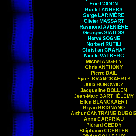
Eric
GODON
Bouli
LANNERS
Serge
LARIVIÈRE
Olivier
MASSART
Raymond
AVENIÈRE
Georges
SIATIDIS
Hervé
SOGNE
Norbert
RUTILI
Christian
CRAHAY
Nicole
VALBERG
Michel
ANGELY
Chris
ANTHONY
Pierre
BAIL
Sjarel
BRANCKAERTS
Julia
BOROWICZ
Jacqueline
BOLLEN
Jean-Marc
BARTHÉLÉMY
Ellen
BLANCKAERT
Bryan
BRIGNANO
Arthur
CANTRAINE-DUBOI
Anne
CARPRIAU
Piérard
CEDDY
Stéphanie
COERTEN