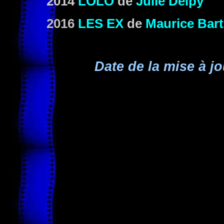
2014
LOLO
de
Julie Delpy
2016
LES EX
de
Maurice Bar
Date de la mise à jo