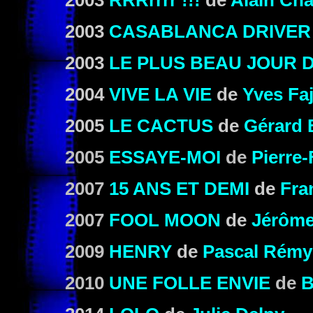
2003
RRRrrrr !!!
de
Alain Ch
2003
CASABLANCA DRIVER
2003
LE PLUS BEAU JOUR D
2004
VIVE LA VIE
de
Yves Fa
2005
LE CACTUS
de
Gérard 
2005
ESSAYE-MOI
de
Pierre-
2007
15 ANS ET DEMI
de
Fra
2007
FOOL MOON
de
Jérôme
2009
HENRY
de
Pascal Rémy
2010
UNE FOLLE ENVIE
de
B