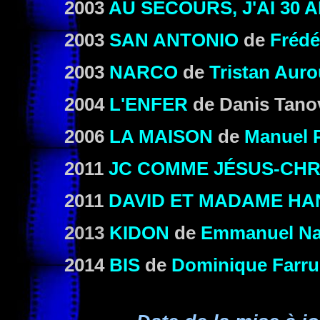
2003
AU SECOURS, J'AI 30 A
2003
SAN ANTONIO
de
Frédé
2003
NARCO
de
Tristan Auro
2004
L'ENFER
de Danis Tano
2006
LA MAISON
de
Manuel P
2011
JC COMME JÉSUS-CHR
2011
DAVID ET MADAME HA
2013
KIDON
de
Emmanuel Na
2014
BIS
de
Dominique Farru