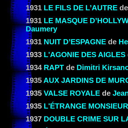
1931
LE FILS DE L’AUTRE
d
1931
LE MASQUE D’HOLLY
Daumery
1931
NUIT D’ESPAGNE
de
He
1933
L'AGONIE DES AIGLES
1934
RAPT
de
Dimitri Kirsano
1935
AUX JARDINS DE MUR
1935
VALSE ROYALE
de
Jean
1935
L'ÉTRANGE MONSIEUR
1937
DOUBLE CRIME SUR L