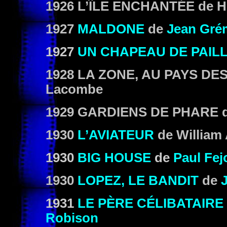
1926
L’ÎLE ENCHANTÉE
de H
1927
MALDONE
de
Jean Grém
1927
UN CHAPEAU DE PAILLE
1928
LA ZONE, AU PAYS DE
Lacombe
1929
GARDIENS DE PHARE
d
1930
L’AVIATEUR
de William 
1930
BIG HOUSE
de
Paul Fej
1930
LOPEZ, LE BANDIT
de
1931
LE PÈRE CÉLIBATAIRE
Robison