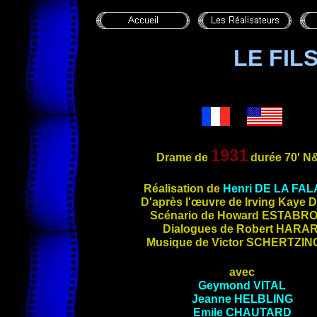
LE FIL
1931
Drame de
durée 70'
N
Réalisation de
Henri
DE LA FAL
D'après
l'œuvre de Irving Kaye
D
Scénario de Howard
ESTABR
Dialogues de Robert
HARAR
Musique de Victor
SCHERTZIN
avec
Geymond
VITAL
Jeanne
HELBLING
Emile
CHAUTARD