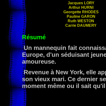
Jacques
LORY
Arthur
HURNI
Georgette
RHODES
Pauline
GARON
Ruth
WESTON
Carrie
DAUMERY
Résumé
Un mannequin fait connaissa
Europe, d'un séduisant jeun
amoureuse.
Revenue à New York, elle app
son vieux mari. Ce dernier se s
moment même ou il sait qu'il 