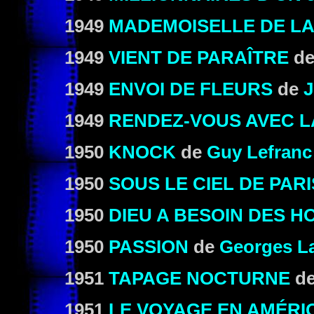
1949
MADEMOISELLE DE LA
1949
VIENT DE PARAÎTRE
d
1949
ENVOI DE FLEURS
de
J
1949
RENDEZ-VOUS AVEC 
1950
KNOCK
de
Guy Lefranc
1950
SOUS LE CIEL DE PARI
1950
DIEU A BESOIN DES 
1950
PASSION
de
Georges L
1951
TAPAGE NOCTURNE
d
1951
LE VOYAGE EN AMÉRI