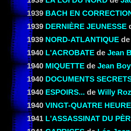
1939
LA LOI DU NORD
de
Ja
1939
BACH EN CORRECTIO
1939
DERNIÈRE JEUNESSE
1939
NORD-ATLANTIQUE
d
1940
L'ACROBATE
de
Jean 
1940
MIQUETTE
de
Jean Boy
1940
DOCUMENTS SECRET
1940
ESPOIRS...
de
Willy Roz
1940
VINGT-QUATRE HEURE
1941
L'ASSASSINAT DU PÈ