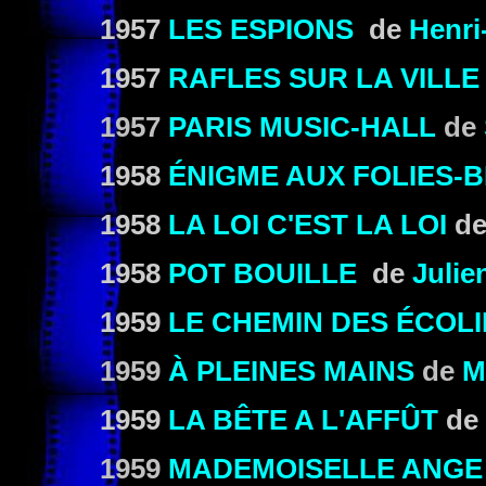
1957
LES ESPIONS
de
Henri
1957
RAFLES SUR LA VILLE
1957
PARIS MUSIC-HALL
de
1958
ÉNIGME AUX FOLIES-
1958
LA LOI C'EST LA LOI
d
1958
POT BOUILLE
de
Julie
1959
LE CHEMIN DES ÉCOL
1959
À PLEINES MAINS
de
M
1959
LA BÊTE A L'AFFÛT
de
1959
MADEMOISELLE ANGE