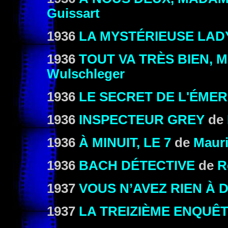
Guissart
1936
LA MYSTÉRIEUSE LAD
1936
TOUT VA TRÈS BIEN,
Wulschleger
1936
LE SECRET DE L'ÉME
1936
INSPECTEUR GREY
de
1936
À MINUIT, LE 7
de
Maur
1936
BACH DÉTECTIVE
de
R
1937
VOUS N’AVEZ RIEN À 
1937
LA TREIZIÈME ENQUÊ