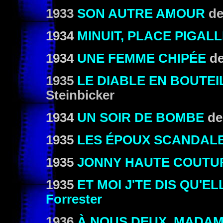
1933
SON AUTRE AMOUR
d
1934
MINUIT, PLACE PIGAL
1934
UNE FEMME CHIPÉE
d
1935
LE DIABLE EN BOUTEI
Steinbicker
1934
UN SOIR DE BOMBE
d
1935
LES ÉPOUX SCANDAL
1935
JONNY HAUTE COUTU
1935
ET MOI J'TE DIS QU'EL
Forrester
1936
À NOUS DEUX, MADAM