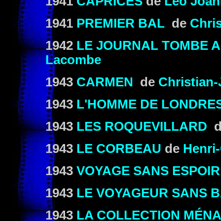
1941
CAPRICES
de
Léo Joa
1941
PREMIER BAL
de
Chri
1942
LE JOURNAL TOMBE A
Lacombe
1943
CARMEN
de
Christian
1943
L'HOMME DE LONDRE
1943
LES ROQUEVILLARD
d
1943
LE CORBEAU
de
Henri
1943
VOYAGE SANS ESPOIR
1943
LE VOYAGEUR SANS 
1943
LA COLLECTION MÉN