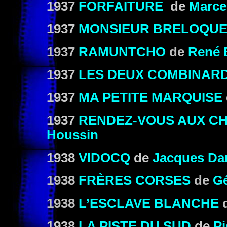
1937
FORFAITURE
de
Marcel
1937
MONSIEUR BRELOQUE
1937
RAMUNTCHO
de
René 
1937
LES DEUX COMBINAR
1937
MA PETITE MARQUISE
1937
RENDEZ-VOUS AUX C
Houssin
1938
VIDOCQ
de
Jacques Da
1938
FRÈRES CORSES
de
Gé
1938
L’ESCLAVE BLANCHE
1938
LA PISTE DU SUD
de
Pi