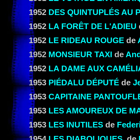
1952
DES QUINTUPLÉS AU 
1952
LA FORÊT DE L'ADIEU
1952
LE RIDEAU ROUGE
de
1952
MONSIEUR TAXI
de
And
1952
LA DAME AUX CAMÉLI
1953
PIÉDALU DÉPUTÉ
de
J
1953
CAPITAINE PANTOUFL
1953
LES AMOUREUX DE M
1953
LES INUTILES
de
Federi
1954
LES DIABOLIQUES
de