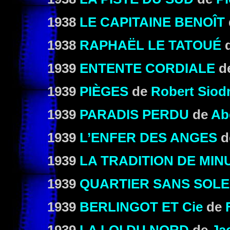
1938
LE CAPITAINE BENOÎT
1938
RAPHAËL LE TATOUÉ
1939
ENTENTE CORDIALE
d
1939
PIÈGES
de
Robert Sio
1939
PARADIS PERDU
de
Ab
1939
L’ENFER DES ANGES
d
1939
LA TRADITION DE MIN
1939
QUARTIER SANS SOLE
1939
BERLINGOT ET Cie
de