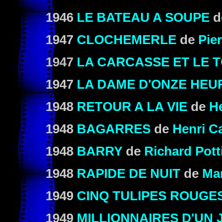
1946
LE BATEAU A SOUPE
d
1947
CLOCHEMERLE
de
Pie
1947
LA CARCASSE ET LE 
1947
LA DAME D'ONZE HEU
1948
RETOUR A LA VIE
de
H
1948
BAGARRES
de
Henri Ca
1948
BARRY
de
Richard Pott
1948
RAPIDE DE NUIT
de
Mar
1949
CINQ TULIPES ROUGE
1949
MILLIONNAIRES D'UN 