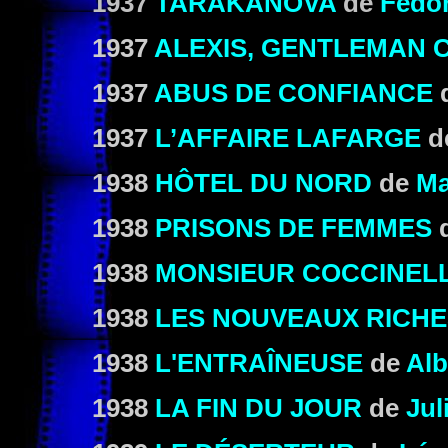
1937
TARAKANOVA
de
Fédo
1937
ALEXIS, GENTLEMAN
1937
ABUS DE CONFIANCE
1937
L’AFFAIRE LAFARGE
d
1938
HÔTEL DU NORD
de
Ma
1938
PRISONS DE FEMMES
1938
MONSIEUR COCCINEL
1938
LES NOUVEAUX RICHE
1938
L'ENTRAÎNEUSE
de
Alb
1938
LA FIN DU JOUR
de
Jul