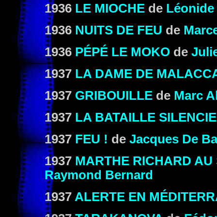
1936
LE MIOCHE
de
Léonide
1936
NUITS DE FEU
de
Marce
1936
PÉPÉ LE MOKO
de
Juli
1937
LA DAME DE MALACC
1937
GRIBOUILLE
de
Marc Al
1937
LA BATAILLE SILENCI
1937
FEU !
de
Jacques De Ba
1937
MARTHE RICHARD AU 
Raymond Bernard
1937
ALERTE EN MÉDITER