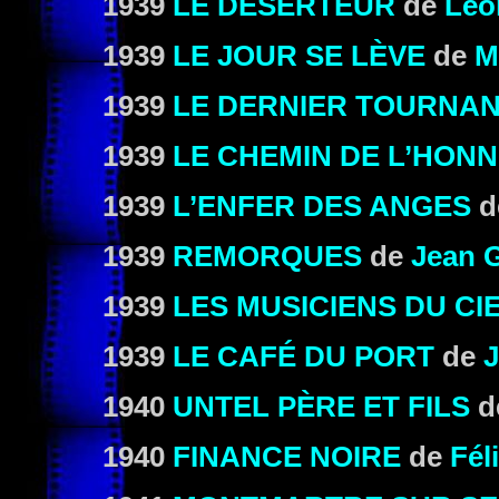
1939
LE DÉSERTEUR
de
Léo
1939
LE JOUR SE LÈVE
de
M
1939
LE DERNIER TOURNA
1939
LE CHEMIN DE L’HON
1939
L’ENFER DES ANGES
d
1939
REMORQUES
de
Jean 
1939
LES MUSICIENS DU CI
1939
LE CAFÉ DU PORT
de
1940
UNTEL PÈRE ET FILS
d
1940
FINANCE NOIRE
de
Fél