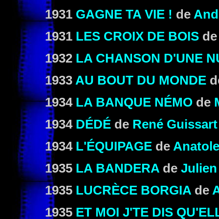
1931
GAGNE TA VIE !
de
And
1931
LES CROIX DE BOIS
d
1932
LA CHANSON D'UNE N
1933
AU BOUT DU MONDE
d
1934
LA BANQUE NÉMO
de
1934
DÉDÉ
de
René Guissart
1934
L'ÉQUIPAGE
de
Anatole
1935
LA BANDERA
de
Julien
1935
LUCRÈCE BORGIA
de
1935
ET MOI J'TE DIS QU'EL