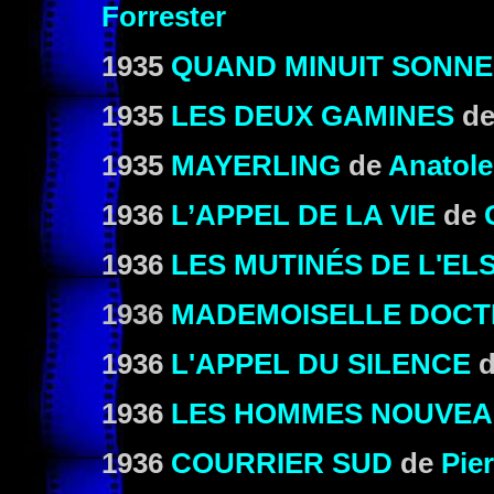
Forrester
1935
QUAND MINUIT SONN
1935
LES DEUX GAMINES
d
1935
MAYERLING
de
Anatole
1936
L’APPEL DE LA VIE
de
1936
LES MUTINÉS DE L'E
1936
MADEMOISELLE DOC
1936
L'APPEL DU SILENCE
1936
LES HOMMES NOUVE
1936
COURRIER SUD
de
Pier