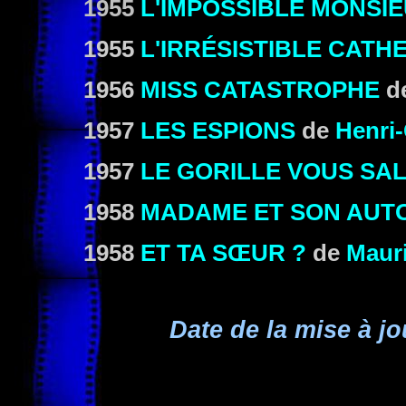
1955
L'IMPOSSIBLE MONSIE
1955
L'IRRÉSISTIBLE CATH
1956
MISS CATASTROPHE
d
1957
LES ESPIONS
de
Henri
1957
LE GORILLE VOUS SAL
1958
MADAME ET SON AUT
1958
ET TA SŒUR ?
de
Maur
Date de la mise à jo