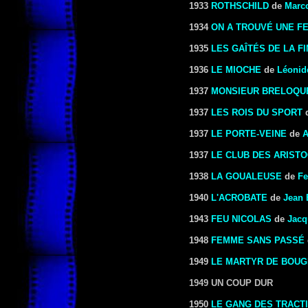
1933
ROTHSCHILD
de
Marc
1934
ON A TROUVÉ UNE F
1935
LES GAÎTÉS DE LA F
1936
LE MIOCHE
de
Léonid
1937
MONSIEUR BRELOQUE
1937
LES ROIS DU SPORT
1937
LE PORTE-VEINE
de
A
1937
LE CLUB DES ARIST
1938
LA GOUALEUSE
de
Fe
1940
L'ACROBATE
de
Jean 
1943
FEU NICOLAS
de
Jacq
1948
FEMME SANS PASSÉ
1949
LE MARTYR DE BOUG
1949 UN COUP DUR
1950
LE GANG DES TRACT