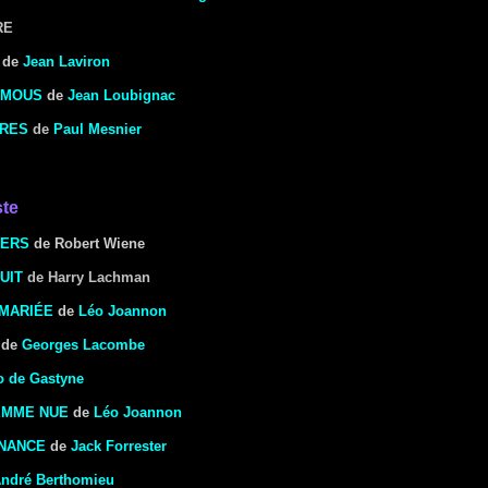
RE
de
Jean Laviron
 MOUS
de
Jean Loubignac
ARES
de
Paul Mesnier
ste
LERS
de Robert Wiene
UIT
de Harry Lachman
 MARIÉE
de
Léo Joannon
de
Georges Lacombe
o de Gastyne
EMME NUE
de
Léo Joannon
INANCE
de
Jack Forrester
ndré Berthomieu