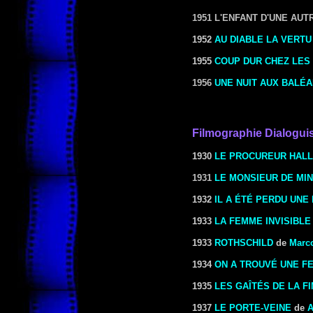
1951 L'ENFANT D'UNE AUT
1952
AU DIABLE LA VERTU
1955
COUP DUR CHEZ LES
1956
UNE NUIT AUX BALÉ
Filmographie Dialogui
1930
LE PROCUREUR HAL
1931
LE MONSIEUR DE MIN
1932
IL A ÉTÉ PERDU UNE
1933
LA FEMME INVISIBLE
1933
ROTHSCHILD
de
Marc
1934
ON A TROUVÉ UNE F
1935
LES GAÎTÉS DE LA F
1937
LE PORTE-VEINE
de
A