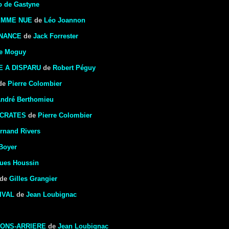
o de Gastyne
EMME NUE
de
Léo Joannon
INANCE
de
Jack Forrester
e Moguy
 A DISPARU
de
Robert Péguy
de
Pierre Colombier
ndré Berthomieu
OCRATES
de
Pierre Colombier
rnand Rivers
Boyer
ues Houssin
de
Gilles Grangier
IVAL
de
Jean Loubignac
IONS-ARRIERE
de
Jean Loubignac