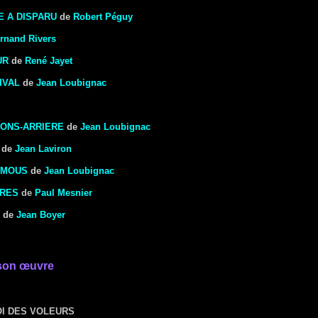
 A DISPARU
de
Robert Péguy
rnand Rivers
UR
de
René Jayet
IVAL
de
Jean Loubignac
IONS-ARRIERE
de
Jean Loubignac
de
Jean Laviron
 MOUS
de
Jean Loubignac
ARES
de
Paul Mesnier
de
Jean Boyer
son œuvre
OI DES VOLEURS