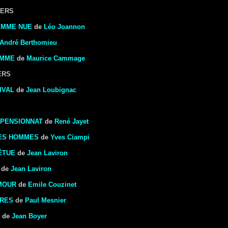
LERS
EMME NUE
de
Léo Joannon
André Berthomieu
EMME
de
Maurice Cammage
ERS
IVAL
de
Jean Loubignac
 PENSIONNAT
de
René Jayet
DES HOMMES
de
Yves Ciampi
ÊTUE
de
Jean Laviron
de
Jean Laviron
AMOUR
de
Emile Couzinet
ARES
de
Paul Mesnier
de
Jean Boyer