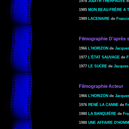
1978
JUDITH THERPAUVE
d
1985
MON BEAU-FRÈRE A 
1989
LACENAIRE
de
Francis
Filmographie
D'après 
1966
L'HORIZON
de
Jacques
1977
L'ÉTAT SAUVAGE
de
F
1977
LE SUCRE
de
Jacques
Filmographie Acteur
1966
L'HORIZON
de
Jacques
1976
RENÉ LA CANNE
de
F
1980
LA BANQUIÈRE
de
Fra
1980
UNE AFFAIRE D'HOM