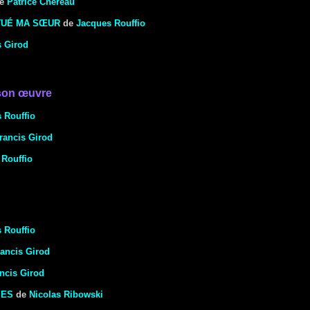
e
Patrice Chéreau
TUÉ MA SŒUR
de
Jacques Rouffio
 Girod
son œuvre
 Rouffio
rancis Girod
 Rouffio
 Rouffio
rancis Girod
ncis Girod
MES
de
Nicolas Ribowski