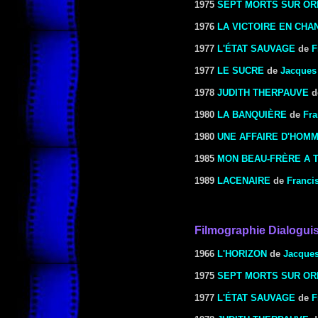
1975
SEPT MORTS SUR O
1976
LA VICTOIRE EN CHA
1977
L'ÉTAT SAUVAGE
de
F
1977
LE SUCRE
de
Jacques
1978
JUDITH THERPAUVE
d
1980
LA BANQUIÈRE
de
Fra
1980
UNE AFFAIRE D'HOM
1985
MON BEAU-FRÈRE A 
1989
LACENAIRE
de
Francis
Filmographie Dialogui
1966
L'HORIZON
de
Jacques
1975
SEPT MORTS SUR O
1977
L'ÉTAT SAUVAGE
de
F