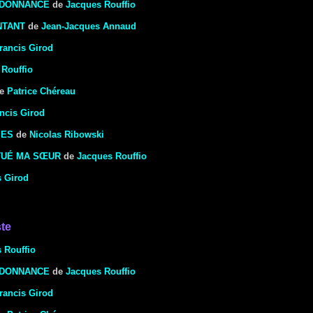
RDONNANCE
de
Jacques Rouffio
NTANT
de
Jean-Jacques Annaud
rancis Girod
 Rouffio
e
Patrice Chéreau
ncis Girod
MES
de
Nicolas Ribowski
TUÉ MA SŒUR
de
Jacques Rouffio
 Girod
ste
 Rouffio
RDONNANCE
de
Jacques Rouffio
rancis Girod