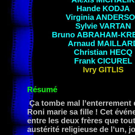
Hande
KODJA
Virginia
ANDERSO
Sylvie
VARTAN
Bruno
ABRAHAM-KR
Arnaud
MAILLAR
Christian
HECQ
Frank
CICUREL
Ivry
GITLIS
Résumé
Ça tombe mal l’enterrement 
Roni marie sa fille ! Cet évé
entre les deux frères que tou
austérité religieuse de l’un, jo