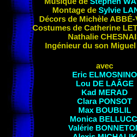
Musique de
Stephen
WA
Montage de
Sylvie
LA
Décors de Michèle
ABBÉ
-
Costumes de Catherine
LE
Nathalie
CHESNAI
Ingénieur du son Migue
avec
Eric
ELMOSNINO
Lou
DE LAÂGE
Kad
MERAD
Clara
PONSOT
Max
BOUBLIL
Monica
BELLUCC
Valérie
BONNETO
Alexis
MICHALIK