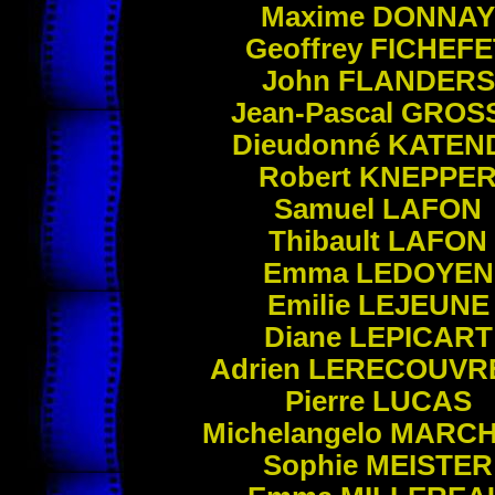
Maxime
DONNAY
Geoffrey
FICHEFE
John
FLANDERS
Jean-Pascal
GROS
Dieudonné
KATEN
Robert
KNEPPE
Samuel
LAFON
Thibault
LAFON
Emma
LEDOYEN
Emilie
LEJEUNE
Diane
LEPICART
Adrien
LERECOUVR
Pierre
LUCAS
Michelangelo
MARCH
Sophie
MEISTER