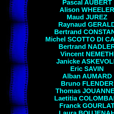
Pascal
AUBERT
Alison
WHEELE
Maud
JUREZ
Raynaud
GERAL
Bertrand
CONSTA
Michel
SCOTTO DI C
Bertrand
NADLE
Vincent
NEMETH
Janicke
ASKEVOL
Eric
SAVIN
Alban
AUMARD
Bruno
FLENDER
Thomas
JOUANN
Laetitia
COLOMBA
Franck
GOURLA
Laura
BOUJENA