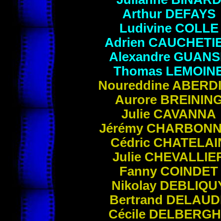
Arthur
DEFAYS
Ludivine
COLLE
Adrien
CAUCHETI
Alexandre
GUANS
Thomas
LEMOIN
Noureddine
ABERD
Aurore
BREININ
Julie
CAVANNA
Jérémy
CHARBONN
Cédric
CHATELAI
Julie
CHEVALLIE
Fanny
COINDET
Nikolay
DEBLIQU
Bertrand
DELAUD
Cécile
DELBERGH