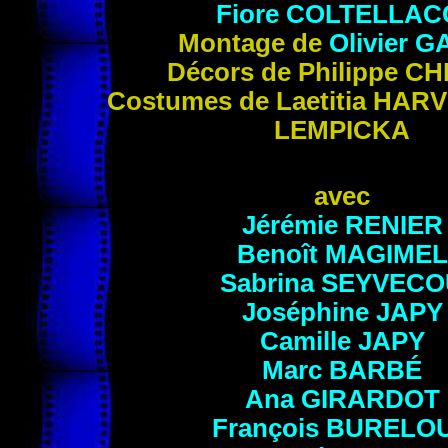
Fiore
COLTELLAC
Montage de
Olivier
G
Décors de Philippe
CH
Costumes de Laetitia
HARV
LEMPICKA
avec
Jérémie
RENIER
Benoît
MAGIMEL
Sabrina
SEYVECO
Joséphine
JAPY
Camille
JAPY
Marc
BARBÉ
Ana
GIRARDOT
François
BURELO