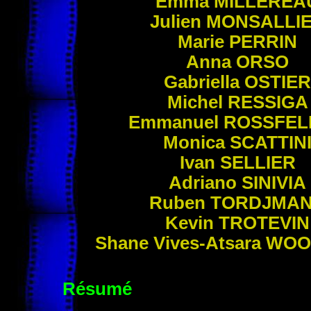
Emma
MILLEREA
Julien
MONSALLI
Marie
PERRIN
Anna
ORSO
Gabriella
OSTIER
Michel
RESSIGA
Emmanuel
ROSSFEL
Monica
SCATTIN
Ivan
SELLIER
Adriano
SINIVIA
Ruben
TORDJMA
Kevin
TROTEVIN
Shane Vives-Atsara
WOO
Résumé