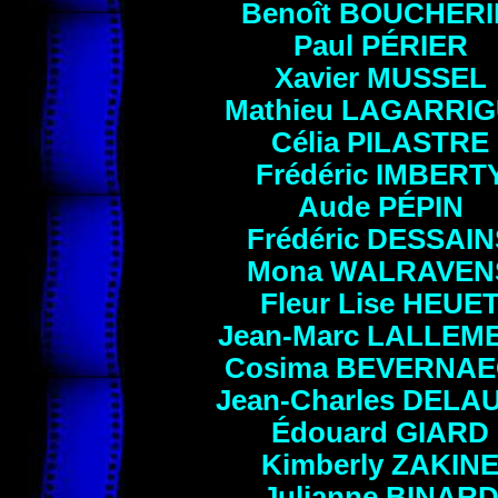
Benoît
BOUCHERI
Paul
PÉRIER
Xavier
MUSSEL
Mathieu
LAGARRIG
Célia
PILASTRE
Frédéric
IMBERT
Aude
PÉPIN
Frédéric
DESSAIN
Mona
WALRAVEN
Fleur Lise
HEUE
Jean-Marc
LALLEM
Cosima
BEVERNAE
Jean-Charles
DELA
Édouard
GIARD
Kimberly
ZAKIN
Julianne
BINAR