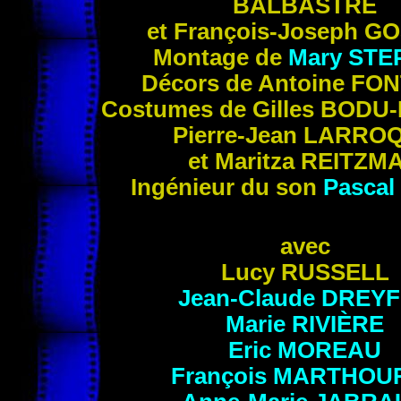
BALBASTRE
et François-Joseph G
Montage de
Mary STE
Décors de Antoine
FON
Costumes de Gilles
BODU
-
Pierre-Jean
LARRO
et Maritza
REITZM
Ingénieur du son
Pascal
avec
Lucy RUSSELL
Jean-Claude DREY
Marie RIVIÈRE
Eric
MOREAU
François MARTHOU