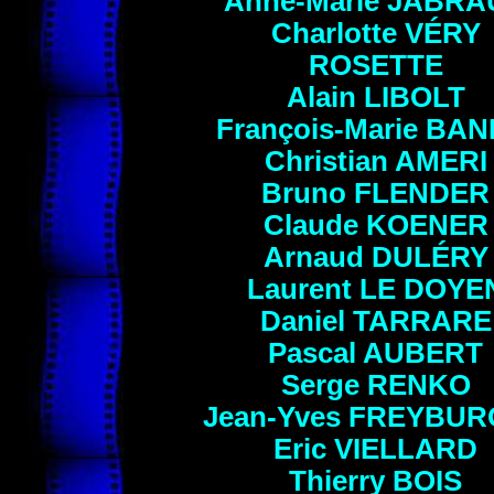
Anne-Marie
JABRA
Charlotte VÉRY
ROSETTE
Alain LIBOLT
François-Marie BAN
Christian
AMERI
Bruno
FLENDER
Claude
KOENER
Arnaud
DULÉRY
Laurent LE DOYE
Daniel TARRARE
Pascal
AUBERT
Serge RENKO
Jean-Yves
FREYBUR
Eric
VIELLARD
Thierry
BOIS