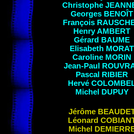
Christophe
JEANN
Georges BENOÎT
François
RAUSCH
Henry
AMBERT
Gérard
BAUME
Elisabeth
MORAT
Caroline MORIN
Jean-Paul
ROUVR
Pascal
RIBIER
Hervé
COLOMBE
Michel
DUPUY
Jérôme
BEAUDE
Léonard COBIAN
Michel DEMIERR