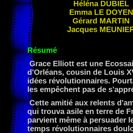
Héléna DUBIEL
Emma
LE DOYE
Gérard
MARTIN
Jacques
MEUNIE
Résumé
Grace Elliott est une Ecossa
d'Orléans, cousin de Louis XV
idées révolutionnaires. Pour
les empêchent pas de s'appréc
Cette amitié aux relents d'a
qui trouva asile en terre de F
parvient même à persuader le
temps révolutionnaires doul