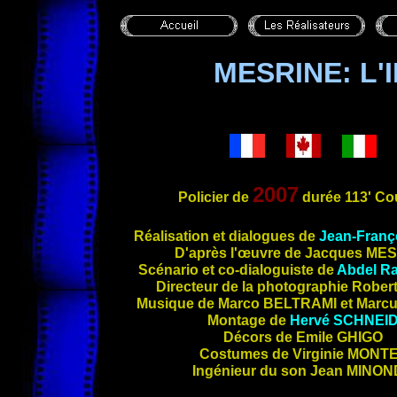
MESRINE: L'
2007
Policier
de
durée
113'
Cou
Réalisation et d
ialogues de
Jean-Franç
D'après l'œuvre de Jacques
MES
Scénario et co-dialoguiste de
Abdel R
Directeur de la photographie Rober
Musique de Marco
BELTRAMI
et Marc
Montage de
Hervé
SCHNEI
Décors de Emile
GHIGO
Costumes de Virginie
MONT
Ingénieur du son Jean
MINON