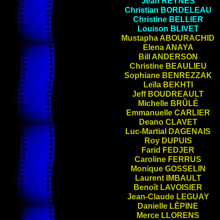
Jean
REYNÈS
Christian
BORDELEAU
Christine
BELLIER
Louison
BLIVET
Mustapha
ABOURACHID
Elena
ANAYA
Bill
ANDERSON
Christine
BEAULIEU
Sophiane
BENREZZAK
Leïla
BEKHTI
Jeff
BOUDREAULT
Michelle
BRÛLÉ
Emmanuelle
CARLIER
Deano
CLAVET
Luc-Martial
DAGENAIS
Roy
DUPUIS
Farid
FEDJER
Caroline
FERRUS
Monique
GOSSELIN
Laurent
IMBAULT
Benoît
LAVOISIER
Jean-Claude
LEGUAY
Danielle
LÉPINE
Merce
LLORENS