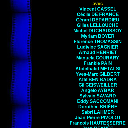
avec
Vincent
CASSEL
Cécile
DE FRANCE
Gérard
DEPARDIEU
Gilles
LELLOUCHE
Michel
DUCHAUSSOY
Myriam
BOYER
Florence
THOMASSIN
Ludivine
SAGNIER
Arnaud
HENRIET
Manuela
GOURARY
Frankie
PAIN
Abdelhafid
METALSI
Yves-Marc
GILBERT
Affif
BEN
BADRA
Gil
GEISWEILLER
Angelo
AYBAR
Sylvain
SAVARD
Eddy
SACCOMANI
Dorothée
BRIÈRE
Sabri
LAHMER
Jean-Pierre
PIVOLOT
François
HAUTESSERRE