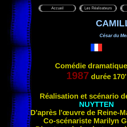
CAMIL
César du Mei
Comédie dramatique
1987
durée
170'
Réalisation et sc
énario 
NUYTTEN
D'après l'œuvre de Reine-M
Co-scénariste Marilyn
G