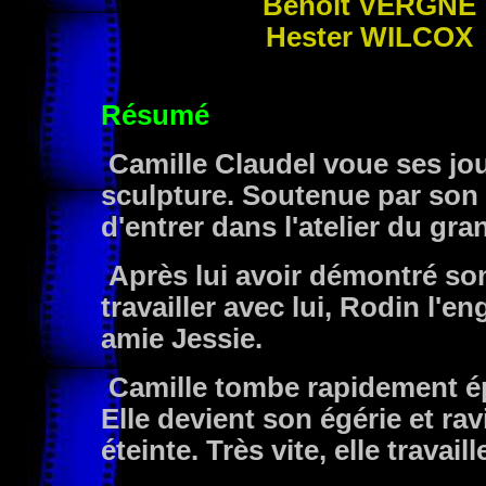
Benoît
VERGNE
Hester
WILCOX
Résumé
Camille Claudel voue ses jour
sculpture. Soutenue par son p
d'entrer dans l'atelier du gr
Après lui avoir démontré son
travailler avec lui, Rodin l
amie Jessie.
Camille tombe rapidement é
Elle devient son égérie et r
éteinte. Très vite, elle travai