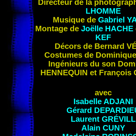
Directeur de la photograp
LHOMME
Musique de
Gabriel
Y
Montage de
Joëlle
HACHE
KEF
Décors de Bernard
V
Costumes de Dominiqu
Ingénieurs du son Dom
HENNEQUIN
et François
avec
Isabelle
ADJANI
Gérard
DEPARDIE
Laurent
GRÉVILL
Alain
CUNY