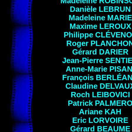
Madeleine
ROBINS
Danièle
LEBRUN
Madeleine
MARIE
Maxime
LEROUX
Philippe
CLÉVENO
Roger
PLANCHO
Gérard
DARIER
Jean-Pierre
SENTI
Anne-Marie
PISAN
François
BERLÉA
Claudine
DELVAU
Roch
LEIBOVICI
Patrick
PALMER
Ariane
KAH
Eric
LORVOIRE
Gérard
BEAUME