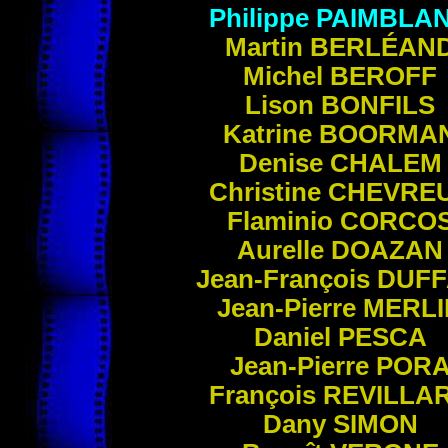
Philippe
PAIMBLA
Martin
BERLÉAN
Michel
BEROFF
Lison
BONFILS
Katrine
BOORMA
Denise
CHALEM
Christine
CHEVRE
Flaminio
CORCO
Aurelle
DOAZAN
Jean-François
DUF
Jean-Pierre
MERLI
Daniel
PESCA
Jean-Pierre
POR
François
REVILLA
Dany
SIMON