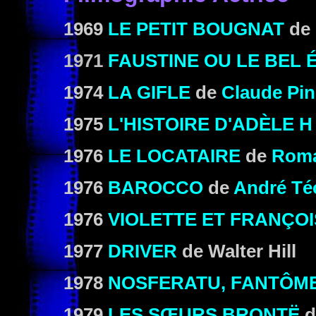
1969
LE PETIT BOUGNAT
de
1971
FAUSTINE OU LE BEL 
1974
LA GIFLE
de
Claude Pi
1975
L'HISTOIRE D'ADÈLE H
1976
LE LOCATAIRE
de
Roma
1976
BAROCCO
de
André Té
1976
VIOLETTE ET FRANÇOI
1977
DRIVER
de
Walter Hill
1978
NOSFERATU, FANTÔME
1979
LES SŒURS
BRONTË
d