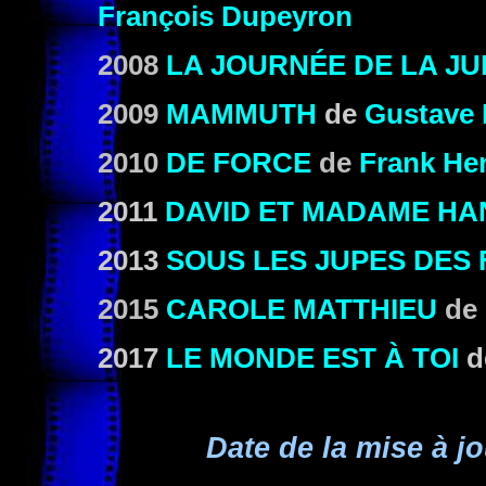
François Dupeyron
2008
LA JOURNÉE DE LA JU
2009
MAMMUTH
de
Gustave 
2010
DE FORCE
de
Frank He
2011
DAVID ET MADAME HA
2013
SOUS LES JUPES DES 
2015
CAROLE MATTHIEU
de
2017
LE MONDE EST À TOI
Date de la mise à jo