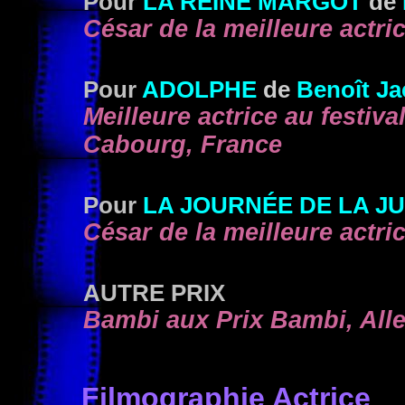
Pour
LA REINE MARGOT
de
César de la meilleure actri
Pour
ADOLPHE
de
Benoît J
Meilleure actrice au festi
Cabourg, France
Pour
LA JOURNÉE DE LA J
César de la meilleure actri
AUTRE PRIX
Bambi aux Prix Bambi, Al
Filmographie Actrice