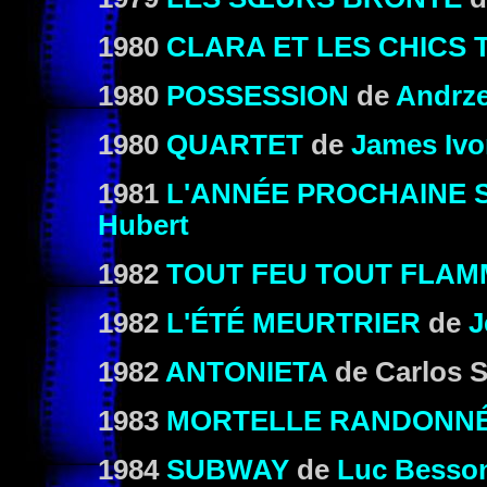
1980
CLARA ET LES CHICS 
1980
POSSESSION
de
Andrze
1980
QUARTET
de
James Ivo
1981
L'ANNÉE PROCHAINE S
Hubert
1982
TOUT FEU TOUT FLAM
1982
L'ÉTÉ MEURTRIER
de
J
1982
ANTONIETA
de Carlos 
1983
MORTELLE
RANDONN
1984
SUBWAY
de
Luc Besso