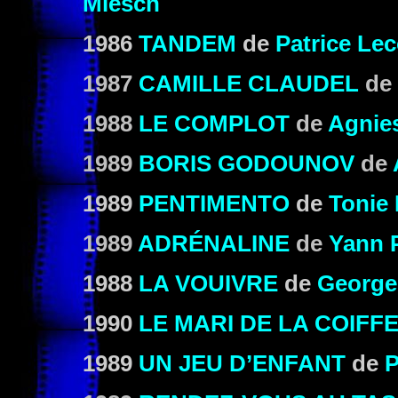
Miesch
1986
TANDEM
de
Patrice Le
1987
CAMILLE CLAUDEL
de
1988
LE COMPLOT
de
Agnie
1989
BORIS GODOUNOV
de
1989
PENTIMENTO
de
Tonie 
1989
ADRÉNALINE
de
Yann 
1988
LA VOUIVRE
de
George
1990
LE MARI DE LA COIFF
1989
UN JEU D’ENFANT
de
P