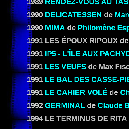
1989
RENDEZ-VOUS AU TAS
1990
DELICATESSEN
de
Mar
1990
MIMA
de
Philomène Esp
1991 LES ÉPOUX RIPOUX
d
1991
IP5 - L'ÎLE AUX PACH
1991
LES VEUFS
de Max Fis
1991
LE BAL DES CASSE-PI
1991
LE CAHIER VOLÉ
de
Ch
1992
GERMINAL
de
Claude B
1994 LE TERMINUS DE RITA