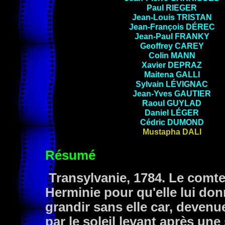
Paul
RIEGER
Jean-Louis
TRISTAN
Jean-François
DÉREC
Jean-Paul
FRANKY
Geoffrey
CAREY
Colin
MANN
Xavier DEPRAZ
Maitena
GALLI
Sylvain
LÉVIGNAC
Jean-Yves GAUTIER
Raoul
GUYLAD
Daniel
LÉGER
Cédric
DUMOND
Mustapha DALI
Résumé
Transylvanie, 1784. Le comte 
Herminie pour qu'elle lui don
grandir sans elle car, devenue
par le soleil levant après une