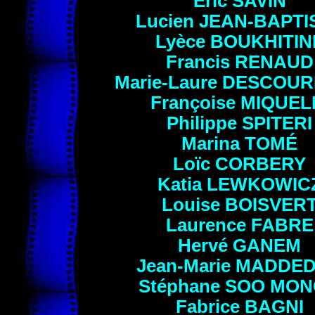
Eric
SAVIN
Lucien
JEAN-BAPTI
Lyèce
BOUKHITIN
Francis
RENAUD
Marie-Laure
DESCOUR
Françoise
MIQUEL
Philippe
SPITERI
Marina
TOMÉ
Loïc
CORBERY
Katia
LEWKOWIC
Louise
BOISVER
Laurence
FABRE
Hervé
GANEM
Jean-Marie
MADDE
Stéphane
SOO MON
Fabrice
BAGNI