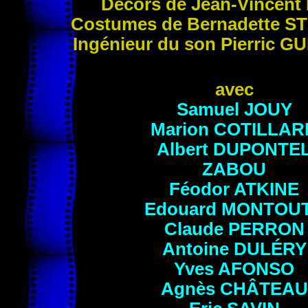
Décors de Jean-Vincent
Costumes de Bernadette
S
Ingénieur du son Pierric
GU
avec
Samuel
JOUY
Marion
COTILLAR
Albert
DUPONTE
ZABOU
Féodor
ATKINE
Edouard
MONTOU
Claude
PERRON
Antoine
DULÉRY
Yves
AFONSO
Agnès
CHÂTEAU