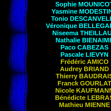
Sophie
MOUNICO
Yasmine
MODESTI
Tonio
DESCANVEL
Véronique
BELLEGA
Niseema
THEILLA
Nathalie
BIENAIM
Paco
CABEZAS
Pascale
LIEVYN
Frédéric
AMICO
Audrey
BRIAND
Thierry
BAUDRAI
Franck
GOURLA
Nicole
KAUFMAN
Bénédicte
LEBRA
Mathieu
MIENNE