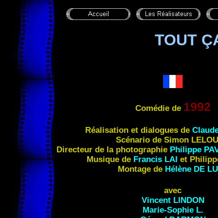
TOUT ÇA
1992
Comédie de
Réalisation et dialogues de
Claud
Scénario de Simon LELO
Directeur de la photographie
Philippe P
Musique de
Francis LAI
et Philip
Montage de
Hélène
DE L
avec
Vincent LINDON
Marie-Sophie L.