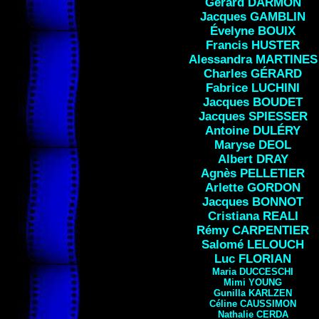
Gérard DARMON
Jacques GAMBLIN
Évelyne BOUIX
Francis HUSTER
Alessandra MARTINES
Charles GÉRARD
Fabrice LUCHINI
Jacques
BOUDET
Jacques SPIESSER
Antoine DULÉRY
Maryse
DEOL
Albert DRAY
Agnès
PELLETIER
Arlette GORDON
Jacques
BONNOT
Cristiana REALI
Rémy
CARPENTIER
Salomé
LELOUCH
Luc FLORIAN
Maria
DUCCESCHI
Mimi
YOUNG
Gunilla
KARLZEN
Céline CAUSSIMON
Nathalie
CERDA