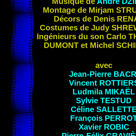
Musique de
André
DZ
Montage de Mirjam
STR
Décors de Denis
REN
Costumes de Judy
SHRE
Ingénieurs du son Carlo
T
DUMONT
et Michel
SCHI
avec
Jean-Pierre
BACR
Vincent
ROTTIER
Ludmila
MIKAËL
Sylvie
TESTUD
Céline
SALLETT
François
PERRO
Xavier
ROBIC
Pierre-Félix
GRAVI