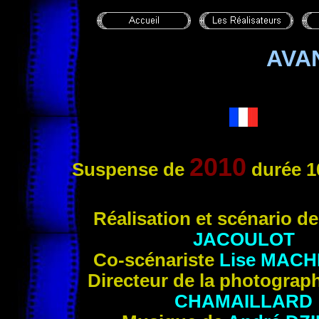
AVA
2010
Suspense
de
durée 1
Réali
sation et scénario d
JACOULOT
Co-scénariste
Lise
MACH
Directeur de la photograp
CHAMAILLARD