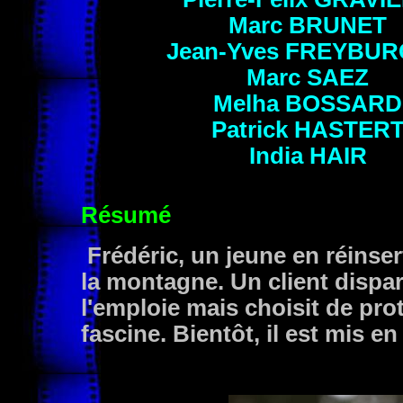
Marc
BRUNET
Jean-Yves
FREYBUR
Marc
SAEZ
Melha
BOSSARD
Patrick
HASTER
India
HAIR
Résumé
Frédéric, un jeune en réinser
la montagne. Un client dispara
l'emploie mais choisit de pr
fascine. Bientôt, il est mis e