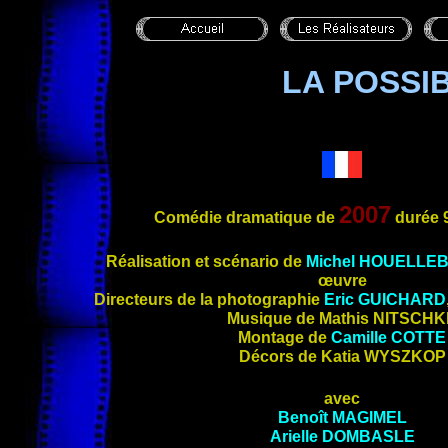
LA POSSIB
2007
Comédie dramatique de
durée 
Réalisation et sc
énario de
Michel
HOUELLE
œuvre
Directeurs de la photographie
Eric
GUICHARD
Musique de Mathis
NITSCHK
Montage de
Camille
COTTE
Décors de Katia
WYSZKOP
avec
Benoît
MAGIMEL
Arielle
DOMBASLE