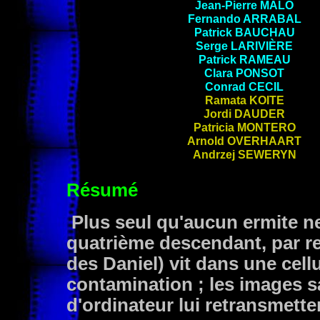
Jean-Pierre
MALO
Fernando
ARRABAL
Patrick
BAUCHAU
Serge
LARIVIÈRE
Patrick RAMEAU
Clara
PONSOT
Conrad
CECIL
Ramata
KOITE
Jordi
DAUDER
Patricia
MONTERO
Arnold
OVERHAART
Andrzej
SEWERYN
Résumé
Plus seul qu'aucun ermite ne 
quatrième descendant, par rep
des Daniel) vit dans une cell
contamination ; les images sat
d'ordinateur lui retransmette