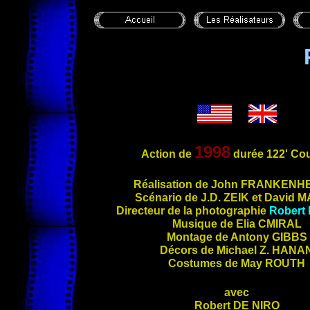
1998
Action
de
durée 122' Cou
Ré
alisation de John
FRANKENHE
Scénario de J.D.
ZEIK
et David
M
Directeur de la photographie
Robert
Musique de Elia
CMIRAL
Montage de Antony
GIBBS
Décors de Michael Z.
HANA
Costumes de May
ROUTH
avec
Robert
DE NIRO