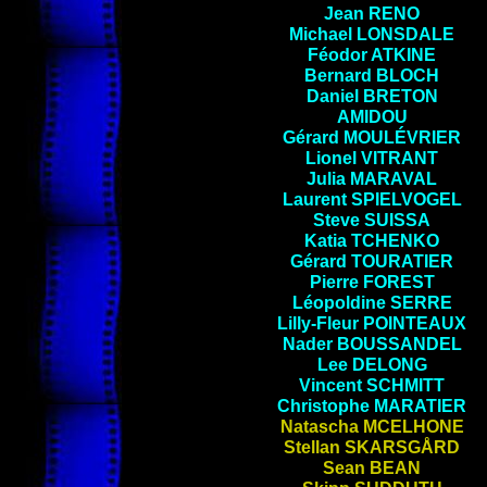
Jean
RENO
Michael
LONSDALE
Féodor
ATKINE
Bernard
BLOCH
Daniel
BRETON
AMIDOU
Gérard
MOULÉVRIER
Lionel
VITRANT
Julia
MARAVAL
Laurent
SPIELVOGEL
Steve
SUISSA
Katia
TCHENKO
Gérard
TOURATIER
Pierre
FOREST
Léopoldine
SERRE
Lilly-Fleur
POINTEAUX
Nader
BOUSSANDEL
Lee
DELONG
Vincent
SCHMITT
Christophe
MARATIER
Natascha
MCELHONE
Stellan
SKARSGÅRD
Sean
BEAN