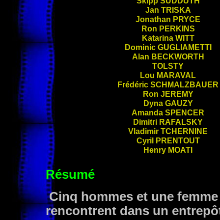
Skipp
SUDDUTH
Jan
TRISKA
Jonathan
PRYCE
Ron
PERKINS
Katarina
WITT
Dominic
GUGLIAMETTI
Alan
BECKWORTH
TOLSTY
Lou
MARAVAL
Frédéric
SCHMALZBAUER
Ron
JEREMY
Dyna
GAUZY
Amanda
SPENCER
Dimitri
RAFALSKY
Vladimir
TCHERNINE
Cyril
PRENTOUT
Henry
MOATI
Résumé
Cinq hommes et une femme q
rencontrent dans un entrepôt