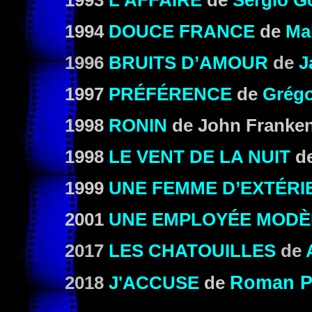
1993
L'AFFAIRE
de
Sergio G
1994
DOUCE FRANCE
de
Ma
1996
BRUITS D’AMOUR
de
J
1997
PRÉFÉRENCE
de
Grégo
1998
RONIN
de
John Franke
1998
LE VENT DE LA NUIT
d
1999
UNE FEMME D’EXTÉRI
2001
UNE EMPLOYÉE MODÈ
2017
LES CHATOUILLES
de
Roman P
2018
J'ACCUSE
de