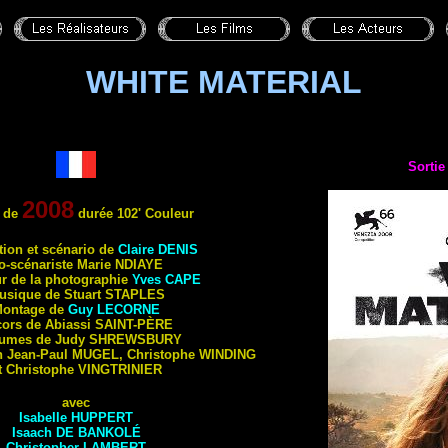
WHITE MATERIAL
Sortie
2008
 de
durée 102' Couleur
tion et scénario de
Claire
DENIS
o-scénariste Marie
NDIAYE
ur de la photographie
Yves
CAPE
usique de Stuart
STAPLES
ontage de
Guy
LECORNE
ors de Abiassi
SAINT-PÈRE
umes de Judy
SHREWSBURY
n Jean-Paul
MUGEL
, Christophe
WINDING
t Christophe
VINGTRINIER
avec
Isabelle
HUPPERT
Isaach
DE BANKOLÉ
Christopher
LAMBERT