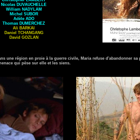
Nicolas
DUVAUCHELLE
William
NADYLAM
Michel
SUBOR
Adèle
ADO
Thomas
DUMERCHEZ
Ali
BARKAI
Daniel
TCHANGANG
David
GOZLAN
ns une région en proie à la guerre civile, Maria refuse d'abandonner sa p
menace qui pèse sur elle et les siens.