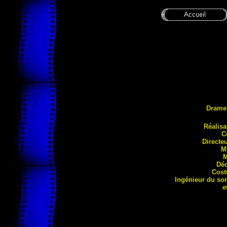
Drame
Réalis
a
C
Directe
M
M
Déc
Cost
Ingénieur du so
e