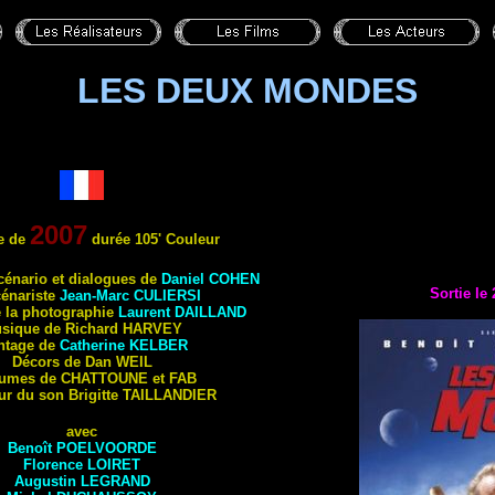
LES DEUX MONDES
2007
e de
durée
105' Couleur
cénario et dialo
gues de
Daniel
COHEN
Sortie le
énariste
Jean-Marc
CULIERSI
e la photographie
Laurent
DAILLAND
sique de Richard
HARVEY
ntage de
Catherine
KELBER
Décors de Dan
WEIL
tumes de
CHATTOUNE
et
FAB
ur du son Brigitte
TAILLANDIER
avec
Benoît
POELVOORDE
Florence
LOIRET
Augustin
LEGRAND