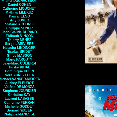
Michel
DUCHAUSSOY
Daniel
COHEN
Catherine
MOUCHET
Mathias
MLEKUZ
Pascal
ELSO
Arly
JOVER
Stefano
ACCORSI
Philippe
SUNER
Jean-Claude
DURAND
Thibault
VINÇON
Thierry
NENEZ
Serge
LARIVIÈRE
Natacha
LINDINGER
Nicolas
BRIDET
Gilles
MASSON
Marie
PAROUTY
Jean-Marc
CULIERSI
Husky
KIHAL
Dominique HULIN
Nora
ARNEZEDER
Michael
VANDER-MEIREN
Audrey
FLEUROT
Valérie
DE MONZA
Stéphane
JOURDIER
Christine
KAY
Laurent
LABASSE
Catherine
FERRAN
Michelle
GODDET
Bernard
WAVER
Philippe
MANESSE