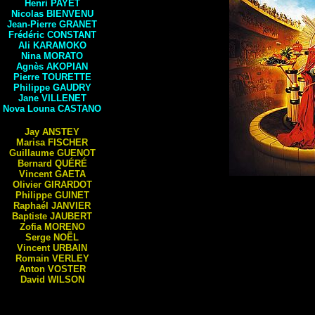
Henri
PAYET
Nicolas
BIENVENU
Jean-Pierre
GRANET
Frédéric
CONSTANT
Ali
KARAMOKO
Nina
MORATO
Agnès
AKOPIAN
Pierre
TOURETTE
Philippe
GAUDRY
Jane
VILLENET
Nova Louna
CASTANO
Jay
ANSTEY
Marisa
FISCHER
Guillaume
GUENOT
Bernard
QUÉRÉ
Vincent
GAETA
Olivier
GIRARDOT
Philippe
GUINET
Raphaél
JANVIER
Baptiste
JAUBERT
Zofia
MORENO
Serge
NOËL
Vincent
URBAIN
Romain
VERLEY
Anton
VOSTER
David
WILSON