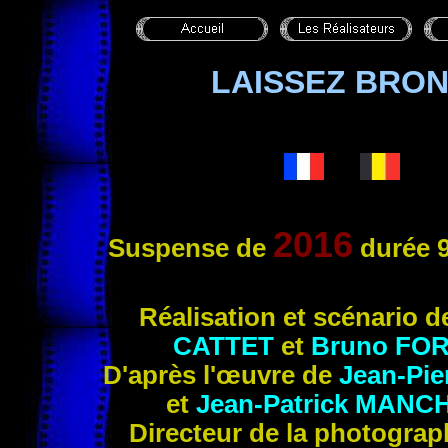
LAISSEZ BRO
2016
Suspense de
durée 9
Réalisa
tion et scénario 
CATTET
et
Bruno
FOR
D'après l'œuvre de
Jean-Pie
et
Jean-Patrick
MANCH
Directeur de la photogra