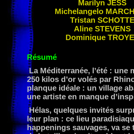
Marilyn
JESS
Michelangelo
MARCH
Tristan
SCHOTT
Aline
STEVENS
Dominique
TROYE
Résumé
La Méditerranée, l’été : une 
250 kilos d’or volés par Rhino
planque idéale : un village a
une artiste en manque d’inspi
Hélas, quelques invités surpr
leur plan : ce lieu paradisiaq
happenings sauvages, va se 