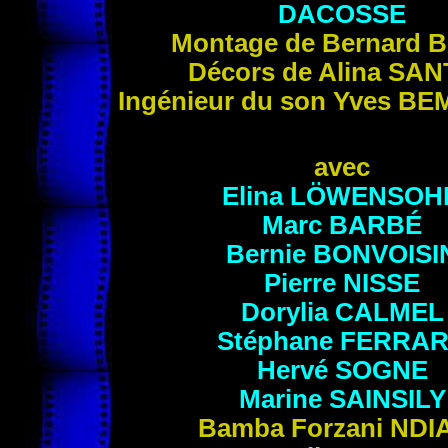
DACOSSE
Montage de Bernard
B
Décors de Alina
SAN
Ingénieur du son Yves
BE
avec
Elina
LÖWENSOH
Marc
BARBÉ
Bernie
BONVOISI
Pierre
NISSE
Dorylia
CALMEL
Stéphane
FERRA
Hervé
SOGNE
Marine
SAINSILY
Bamba Forzani
NDI