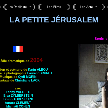
LA PETITE JÉRUSALEM
Sortie l
2004
édie dramatique de
tion et scénario de
Karin
ALBOU
de la photographie
Laurent
BRUNET
Musique de
Cyril
MORIN
ontage de
Christiane
LACK
avec
Fanny
VALETTE
Elsa
ZYLBERSTEIN
Bruno
TODESCHINI
Aurore
CLÉMENT
Michaël
COHEN