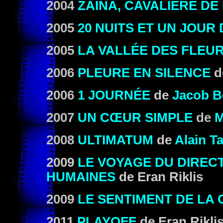
2004
ZAÏNA, CAVALIÈRE DE
2005
20 NUITS ET UN JOUR 
2005
LA VALLÉE DES FLEU
2006
PLEURE EN SILENCE
d
2006
1 JOURNÉE
de
Jacob B
2007
UN CŒUR SIMPLE
de
M
2008
ULTIMATUM
de
Alain T
2009
LE VOYAGE DU DIREC
HUMAINES
de Eran Riklis
2009
LE SENTIMENT DE LA 
2011
PLAYOFF
de Eran Rikli