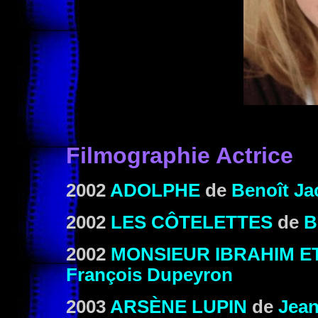
Filmographie Actrice
2002
ADOLPHE
de
Benoît Ja
2002
LES CÔTELETTES
de
B
2002
MONSIEUR IBRAHIM E
François Dupeyron
2003
ARSÈNE LUPIN
de
Jean