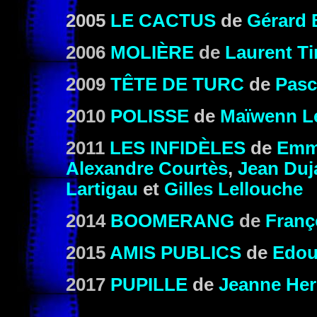
2005
LE CACTUS
de
Gérard 
2006
MOLIÈRE
de
Laurent Ti
2009
TÊTE DE TURC
de
Pasc
2010
POLISSE
de
Maïwenn L
2011
LES INFIDÈLES
de
Emma
Alexandre Courtès
,
Jean Duj
Lartigau
et
Gilles Lellouche
2014
BOOMERANG
de
Franç
2015
AMIS PUBLICS
de
Edou
2017
PUPILLE
de
Jeanne Her