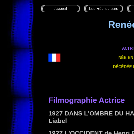
René
ACTR
NÉE EN 
DÉCÉDÉE E
Filmographie Actrice
1927
DANS L'OMBRE DU H
Liabel
1927
L'OCCIDENT
de Henri 