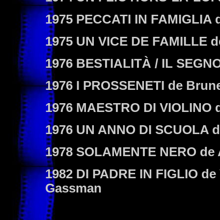
1975
PECCATI IN FAMIGLIA
d
1975
UN VICE DE FAMILLE
d
1976
BESTIALITÀ / IL SEGN
1976
I PROSSENETI
de Brune
1976
MAESTRO DI VIOLINO
d
1976
UN ANNO DI SCUOLA
d
1978
SOLAMENTE NERO
de 
1982
DI PADRE IN FIGLIO
de 
Gassman