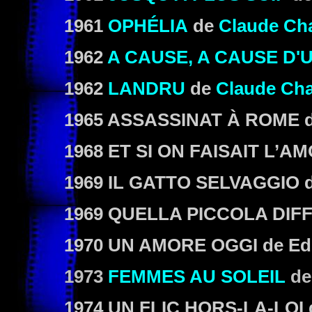
1961
OPHÉLIA
de
Claude Ch
1962
A CAUSE, A CAUSE D'
1962
LANDRU
de
Claude Cha
1965
ASSASSINAT À ROME
d
1968
ET SI ON FAISAIT L’A
1969
IL GATTO SELVAGGIO
d
1969
QUELLA PICCOLA DIF
1970
UN AMORE OGGI
de Ed
1973
FEMMES AU SOLEIL
d
1974
UN FLIC HORS-LA-LOI