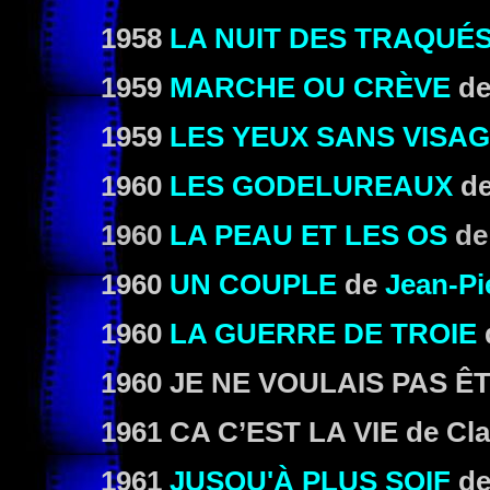
1958
LA NUIT DES TRAQUÉ
1959
MARCHE OU CRÈVE
d
1959
LES YEUX SANS VISA
1960
LES GODELUREAUX
d
1960
LA PEAU ET LES OS
d
1960
UN COUPLE
de
Jean-Pi
1960
LA GUERRE DE TROIE
1960
JE NE VOULAIS PAS Ê
1961
CA C’EST LA VIE
de Cla
1961
JUSQU'À PLUS SOIF
d