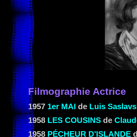
Filmographie Actrice
1957
1
er
MAI
de
Luis Saslavs
1958
LES COUSINS
de
Claud
1958
PÉCHEUR D'ISLANDE