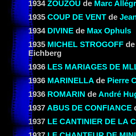
1934
ZOUZOU
de
Marc Allégr
1935
COUP DE VENT
de
Jean
1934
DIVINE
de
Max Ophuls
1935
MICHEL STROGOFF
d
Eichberg
1936
LES MARIAGES DE ML
1936
MARINELLA
de
Pierre 
1936
ROMARIN
de
André Hu
1937
ABUS DE CONFIANCE
1937
LE CANTINIER DE LA 
1937
LE CHANTEUR DE MIN