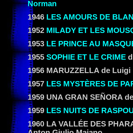
Norman
1946
LES AMOURS DE BLAN
1952
MILADY ET LES MOUS
1953
LE PRINCE AU MASQU
1955
SOPHIE ET LE CRIME
d
1956
MARUZZELLA
de Luigi
1957
LES MYSTÈRES DE PA
1959
UNA GRAN SEÑORA
de
1959
LES NUITS DE RASPO
1960
LA VALLÉE DES PHA
Anton Giulio Majano