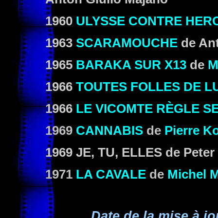
1960
ULYSSE CONTRE HER
1963
SCARAMOUCHE
de Ant
1965
BARAKA SUR X13
de
M
1966
TOUTES FOLLES DE LU
1966
LE VICOMTE RÈGLE S
1969
CANNABIS
de
Pierre Ko
1969
JE, TU, ELLES
de Peter
1971
LA CAVALE
de
Michel M
Date de la mise à jo