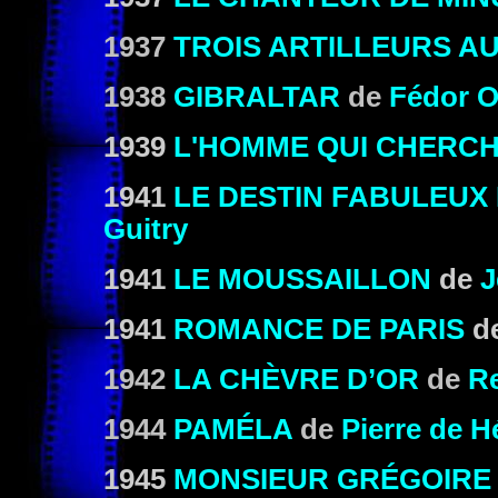
1937
TROIS ARTILLEURS A
1938
GIBRALTAR
de
Fédor 
1939
L'HOMME QUI CHERCH
1941
LE DESTIN FABULEUX
Guitry
1941
LE MOUSSAILLON
de
J
1941
ROMANCE DE PARIS
d
1942
LA CHÈVRE D’OR
de
Re
1944
PAMÉLA
de
Pierre de H
1945
MONSIEUR GRÉGOIRE 