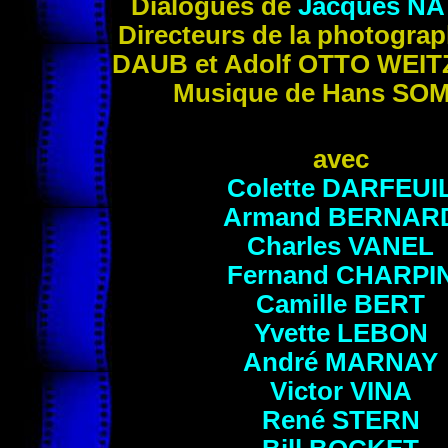
Dialogues de
Jacques
NA
Directeurs de la photogra
DAUB
et Adolf
OTTO WEI
Musique de Hans
SO
avec
Colette
DARFEUI
Armand
BERNAR
Charles
VANEL
Fernand
CHARPI
Camille
BERT
Yvette
LEBON
André
MARNAY
Victor
VINA
René
STERN