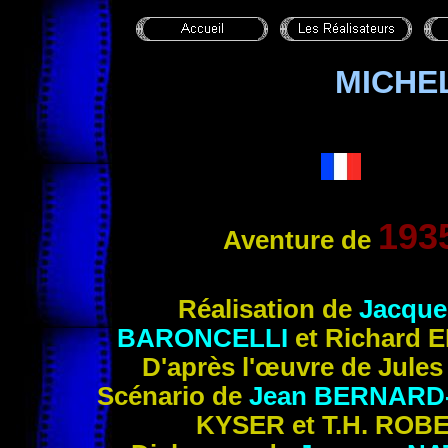
MICHE
193
Aventure de
Réalisation
de
Jacqu
BARONCELLI
et Richard
E
D'après l'œuvre de Jule
Scénario de
Jean
BERNARD
KYSER
et T.H.
ROB