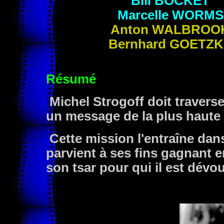
Bill
BOCKET
Marcelle
WORMS
Anton
WALBROO
Bernhard
GOETZK
Résumé
Michel Strogoff doit travers
un message de la plus haute
Cette mission l'entraîne dans
parvient à ses fins gagnant e
son tsar pour qui il est dévo