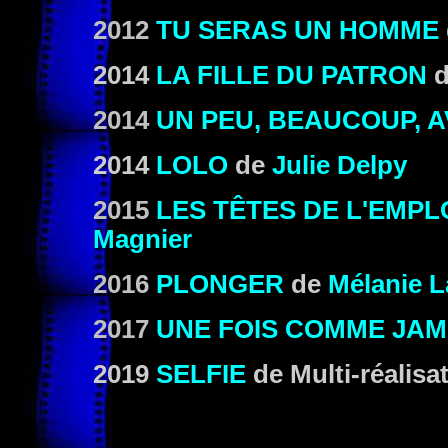
2012
TU SERAS UN HOMME
2014
LA FILLE DU PATRON
2014
UN PEU, BEAUCOUP, 
2014
LOLO
de
Julie Delpy
2015
LES TÊTES DE L'EMPL
Magnier
2016
PLONGER
de
Mélanie L
2017
UNE FOIS COMME JAM
2019
SELFIE
de Multi-réalisa