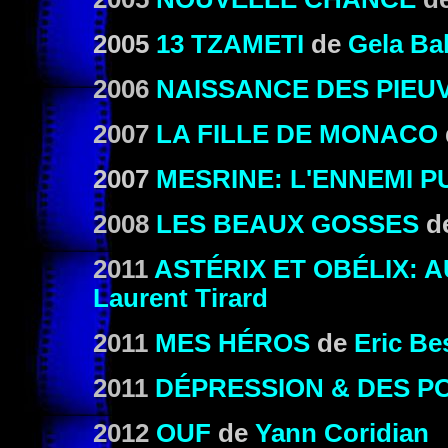
2005
13 TZAMETI
de
Gela Ba
2006
NAISSANCE DES PIEU
2007
LA FILLE DE MONACO
2007
MESRINE: L'ENNEMI P
2008
LES BEAUX GOSSES
d
2011
ASTÉRIX ET OBÉLIX: 
Laurent Tirard
2011
MES HÉROS
de
Eric Be
2011
DÉPRESSION & DES P
2012
OUF
de
Yann Coridian