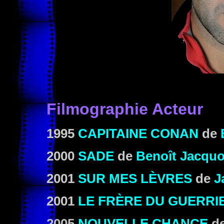
Filmographie Acteur
1995
CAPITAINE CONAN
de
2000
SADE
de
Benoît Jacquo
2001
SUR MES LÈVRES
de
J
2001
LE FRÈRE DU GUERRI
2005
NOUVELLE CHANCE
d