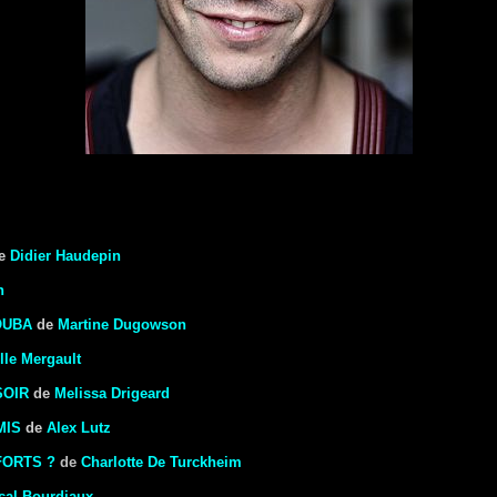
e
Didier Haudepin
n
OUBA
de
Martine Dugowson
lle Mergault
SOIR
de
Melissa Drigeard
MIS
de
Alex Lutz
FORTS ?
de
Charlotte De Turckheim
cal Bourdiaux