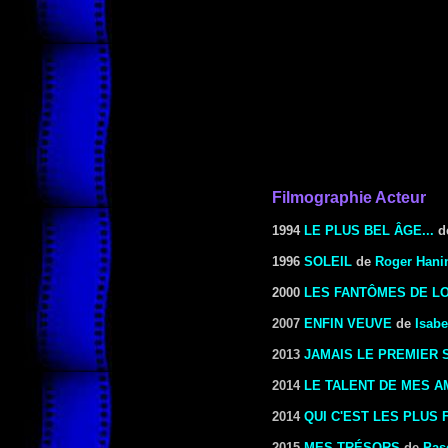
Filmographie Acteur
1994
LE PLUS BEL ÂGE...
d
1996
SOLEIL
de
Roger Hani
2000
LES FANTÔMES DE L
2007
ENFIN VEUVE
de
Isabe
2013
JAMAIS LE PREMIER 
2014
LE TALENT DE MES A
2014
QUI C'EST LES PLUS 
2015
MES TRÉSORS
de
Pas