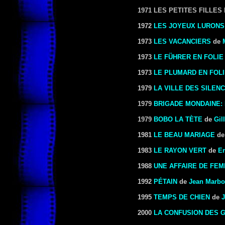
1971 LES PETITES FILLE
1972
LES JOYEUX LURONS
1973
LES VACANCIERS
de
1973
LE FÜHRER EN FOLIE
1973
LE PLUMARD EN FOL
1979
LA VILLE DES SILEN
1979
BRIGADE MONDAINE:
1979
BOBO LA TÈTE
de
Gil
1981
LE BEAU MARIAGE
d
1983
LE RAYON VERT
de
E
1988
UNE AFFAIRE DE FE
1992
PÉTAIN
de
Jean Marbo
1995
TEMPS DE CHIEN
de
J
2000
LA CONFUSION DES 