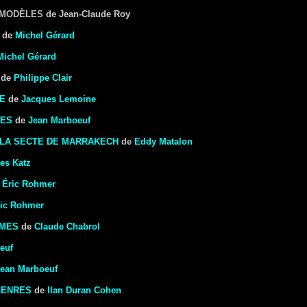
S MODÈLES
de Jean-Claude Roy
de
Michel Gérard
Michel Gérard
de
Philippe Clair
IE
de
Jacques Lemoine
CES
de
Jean Marboeuf
 LA SECTE DE MARRAKECH
de
Eddy Matalon
les Katz
e
Éric Rohmer
ric Rohmer
MMES
de
Claude Chabrol
euf
ean Marboeuf
GENRES
de
Ilan Duran Cohen