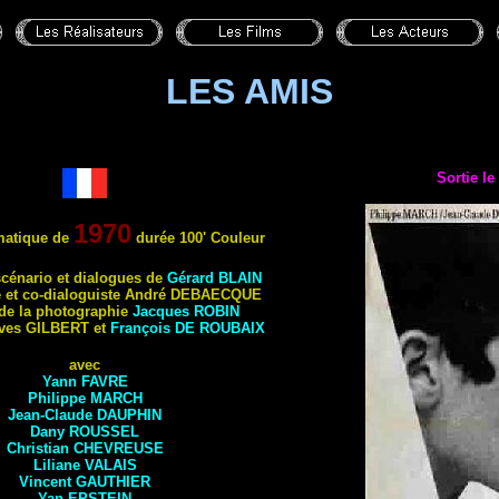
LES AMIS
Sortie l
1970
matique de
durée 100' Couleur
scénario
et dialogues de
Gérard
BLAIN
 et co-dialoguiste André
DEBAECQUE
 de la photographie
Jacques
ROBIN
Yves
GILBERT
et
François
DE ROUBAIX
avec
Yann
FAVRE
Philippe
MARCH
Jean-Claude
DAUPHIN
Dany
ROUSSEL
Christian
CHEVREUSE
Liliane
VALAIS
Vincent
GAUTHIER
Yan
EPSTEIN