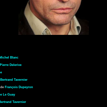
Michel Blanc
Pierre Delerive
he
e
Bertrand Tavernier
de
François Dupeyron
pe Le Guay
Bertrand Tavernier