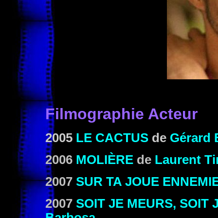
Filmographie Acteur
2005
LE CACTUS
de
Gérard 
2006
MOLIÈRE
de
Laurent Ti
2007
SUR TA JOUE ENNEMI
2007
SOIT JE MEURS, SOIT 
Barbosa