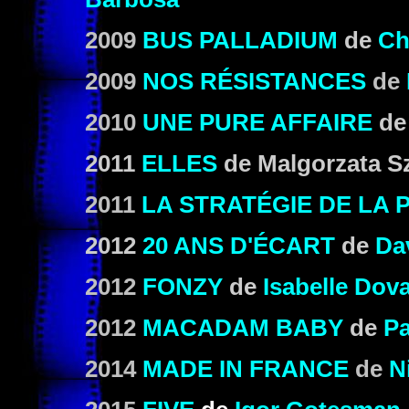
2009
BUS PALLADIUM
de
Ch
2009
NOS RÉSISTANCES
de
2010
UNE PURE AFFAIRE
d
2011
ELLES
de Malgorzata 
2011
LA STRATÉGIE DE LA
2012
20 ANS D'ÉCART
de
Da
2012
FONZY
de
Isabelle Dova
2012
MACADAM BABY
de
Pa
2014
MADE IN FRANCE
de
N