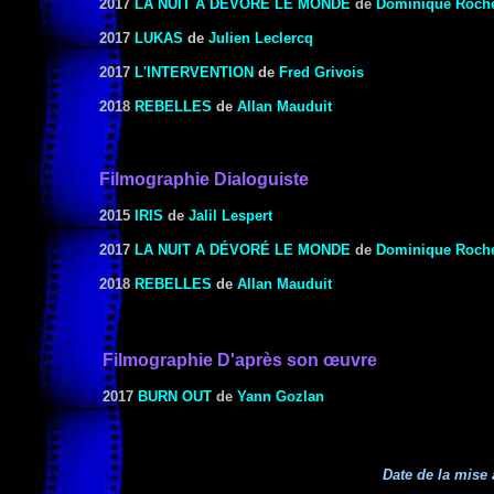
2017
LA NUIT A DÉVORÉ LE MONDE
de
Dominique Roch
2017
LUKAS
de
Julien Leclercq
2017
L'INTERVENTION
de
Fred Grivois
2018
REBELLES
de
Allan Mauduit
Filmographie Dialoguiste
2015
IRIS
de
Jalil Lespert
2017
LA NUIT A DÉVORÉ LE MONDE
de
Dominique Roch
2018
REBELLES
de
Allan Mauduit
Filmographie
D'après son œuvre
2017
BURN OUT
de
Yann Gozlan
Date de la mise 