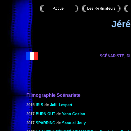
Jér
SCÉNARISTE,
DI
Filmographie Scénariste
2015
IRIS
de
Jalil Lespert
2017
BURN OUT
de
Yann Gozlan
2017
SPARRING
de
Samuel Jouy