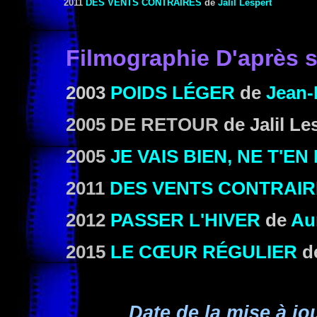
2011
DES VENTS CONTRAIRES
de
Jalil Lespert
Filmographie
D'après 
2003
POIDS LÉGER
de
Jean-
2005 DE RETOUR
de Jalil Le
2005
JE VAIS BIEN, NE T'EN
2011
DES VENTS CONTRAIR
2012
PASSER L'HIVER
de
Au
2015
LE CŒUR RÉGULIER
de
Date de la mise à jou