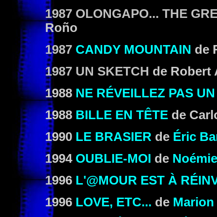
1987 OLONGAPO... THE G
Roño
1987
CANDY MOUNTAIN
de R
1987 UN SKETCH
de Robert
1988
NE RÉVEILLEZ PAS UN
1988
BILLE EN TÊTE
de Carl
1990
LE BRASIER
de
Éric Ba
1994
OUBLIE-MOI
de
Noémie
1996
L'@MOUR EST À RÉIN
1996
LOVE, ETC...
de
Marion