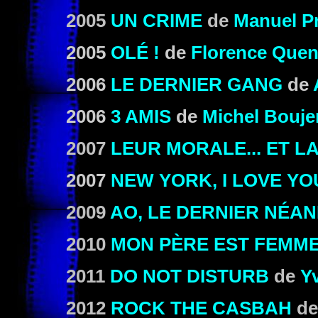
2005
UN CRIME
de
Manuel P
2005
OLÉ !
de
Florence Quen
2006
LE DERNIER GANG
de
2006
3 AMIS
de
Michel
Bouje
2007
LEUR MORALE... ET L
2007
NEW YORK, I LOVE YO
2009
AO, LE DERNIER NÉA
2010
MON PÈRE EST FEMM
2011
DO NOT DISTURB
de
Yv
2012
ROCK THE CASBAH
d